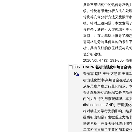
复杂三维结构中的热传导及热
求。传统有限元分析方法在处理
传统等几何分析方法又受限于参
模。针对上述问题，本文发展了
景样条，通过引入虚拟域和单
近似，并在此基础上推导了稳
需网格划分与几何重构的条件
析，具有良好的数值精度与几
值分析途径。
2026 Vol. 47 (3): 291-305 [
摘
306
CoCrNi基析出强化中熵合金
普丽霏 赵聃 王强 方慧青 王建
析出强化型中/高熵合金在动态
从多尺度角度进行量化揭示。本文以
普金森压杆动态压缩实验与晶体塑性
内的力学行为与微观机理。本文建立了一
dislocations；GND
相对动态力学行为的影响。结果
硬质析出相是引发微观应力场
快速累积，并显著提升统计储存位错（Sta
二者协同贡献了主要的加工硬