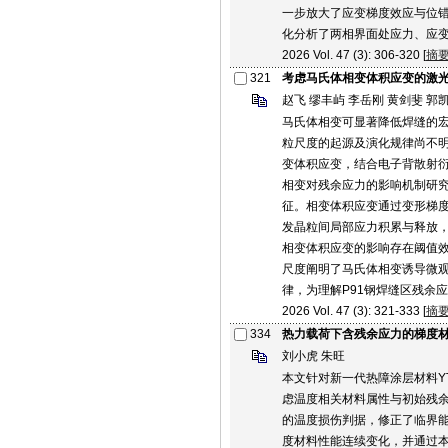
一步放大了应变梯度效应与位
化分析了两相界面处应力、应变
2026 Vol. 47 (3): 306-320 [
摘
321
考虑马氏体相变体积应变的激
赵飞 缪丰屿 李岳刚 黄剑斐 郭凯
马氏体相变可显著降低焊缝的
粒尺度的起源及演化规律尚不明
变体积应变，结合电子背散射衍
相变对残余应力的影响机制研
征。相变体积应变通过变形梯
发晶粒间局部应力积累与释放
相变体积应变的影响存在阈值效
尺度阐明了马氏体相变诱导微
律，为理解P91钢焊缝区残余
2026 Vol. 47 (3): 321-333 [
摘
334
热力载荷下含残余应力的梯度
刘小虎 朱旺
本文针对新一代热障涂层材料YT
虑温度相关材料属性与初始残余
的温度损伤判据，修正了临界能
度材料性能连续变化，并通过本