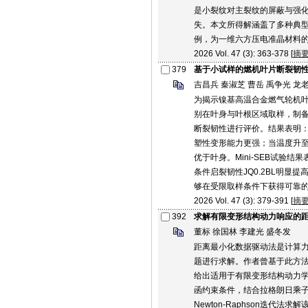
是小裂纹对主裂纹的屏蔽与强
失。本文所得解涵盖了多种典型
例，为一维六方压电准晶材料
2026 Vol. 47 (3): 363-378 [
摘
379
基于小试样的燃机叶片断裂韧
吉昌兵 秦淑芝 曹岳 禹争光 龙
为揭示镍基高温合金燃气轮机
别在叶身与叶根区域取样，制备M
断裂韧性进行评价。结果表明
塑性变形能力更强；当温度升至
优于叶身。Mini-SEB试验结
条件启裂韧性JQ0.2BL明
够在受限取样条件下获得可靠
2026 Vol. 47 (3): 379-391 [
摘
392
求解有限变形结构动力响应的
董标 徐国林 李建光 盛冬发
距离最小化数据驱动法是计算
题进行求解。作者曾基于此方
给出适用于有限变形结构动力
函约束条件，结合拉格朗日乘
Newton-Raphson迭