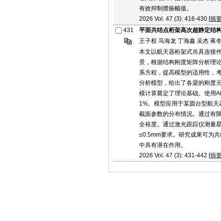
有效抑制摆振幅值。
2026 Vol. 47 (3): 416-430 [
摘
431
平面共结点桁架高次超静定结
王子权 马海龙 丁海鑫 吴杰 蒋
本文以航天器桁架式吊具连接
景，根据结构刚度矩阵分析理
系方程，提高模型的适用性，
分析模型，给出了各梁的刚度
模计算奠定了理论基础。使用A
1%。模型应用于某圆台型航天
截面参数的分布情况。通过有限元
全裕度。通过激光跟踪仪测量星
≤0.5mm要求。研究成果可
中具有潜在作用。
2026 Vol. 47 (3): 431-442 [
摘