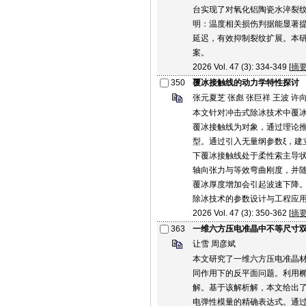
台实现了对氧化铝陶瓷水淬裂纹扩
明：温度相关损伤判据能显著
延迟，有效抑制裂纹扩展。本
案。
2026 Vol. 47 (3): 334-349 [
摘
350
覆冰接触线的动力学特性探讨
张元夏芝 张彪 张巨祥 王波 许
本文针对冲击式除冰技术中覆
覆冰接触线为对象，通过理论
型。通过引入无量纲参数ξ，建
下覆冰接触线处于柔性索主导
轴向张力与等效弯曲刚度，并随
覆冰厚度增加会引起波速下降
除冰技术的参数设计与工程应
2026 Vol. 47 (3): 350-362 [
摘
363
一维六方压电准晶中不等尺寸
让雪 周彦斌
本文研究了一维六方压电准晶
同作用下的反平面问题。利用
解。基于该解析解，本文给出
电弹性模量的精确表达式。通过