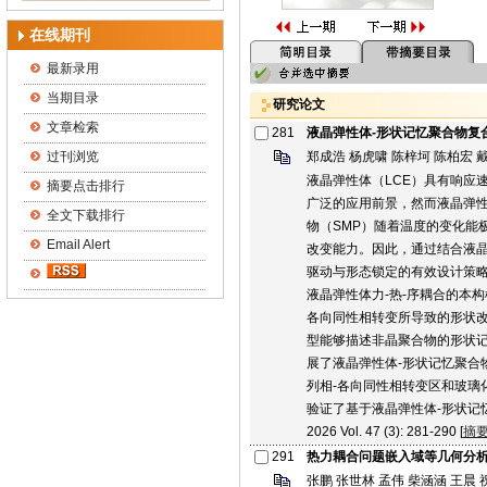
在线期刊
最新录用
当期目录
研究论文
文章检索
281
液晶弹性体-形状记忆聚合物复
过刊浏览
郑成浩 杨虎啸 陈梓坷 陈柏宏 
液晶弹性体（LCE）具有响应
摘要点击排行
广泛的应用前景，然而液晶弹
全文下载排行
物（SMP）随着温度的变化能
Email Alert
改变能力。因此，通过结合液
驱动与形态锁定的有效设计策
液晶弹性体力-热-序耦合的本
各向同性相转变所导致的形状
型能够描述非晶聚合物的形状
展了液晶弹性体-形状记忆聚合
列相-各向同性相转变区和玻璃
验证了基于液晶弹性体-形状记
2026 Vol. 47 (3): 281-290 [
摘
291
热力耦合问题嵌入域等几何分
张鹏 张世林 孟伟 柴涵涵 王晨 