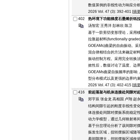
数值算例的非线性动力响应分
2026 Vol. 47 (3): 392-401 [
摘
402
热环境下功能梯度石墨烯折纸
汤智宏 王秀洋 彭林欣 陈卫
基于一阶剪切变形理论，采用
拉胀超材料(functionally graded g
GOEAMs)曲梁的自由振动。采用遗传
混合律相结合的方法来确定材料
振动控制方程。采用完全转换
效性后，数值讨论了温度、边界
GOEAMs曲梁自振频率的影响
型分布模式以及更强的边界约
2026 Vol. 47 (3): 402-415 [
摘
416
前起落架与机体连接处间隙对
郑宇辰 张金龙 高相国 卢翔 赵
结构间隙引起的刚度非线性变
体连接处间隙对摆振系统稳定
动力学模型，通过几何映射将
基于分岔理论分析了该间隙对
振发生区域，扭转摆振区域随
着间隙增大，扭转摆振区域收缩，