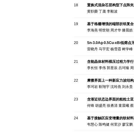
18
置换式混杂芯层构型下点阵夹
黄职榮 丁晟 李毅波
19
基于格栅增强的端部折纸复合
李海燕 明世朝 周才华 滕晨皓
20
Sn-3.0Ag-0.5Cu-x
雷晓丹 马宇宏 杨雪霞 树学峰
21
含能晶体材料模压过程力学行
李长恒 李伟 郭昱辰 吕珂臻 
22
摩擦界面上一种新应力波结构
李珂岩 靳翔宇 沈玲燕 刘永贵
23
含渐近状态边界面的粗粒土亚
何锋 胡盛亮 徐勇清 童晨曦 
24
基于接触区应变增量的软材料
韦慧心 陈鸣健 何里沙 廖宝鹏