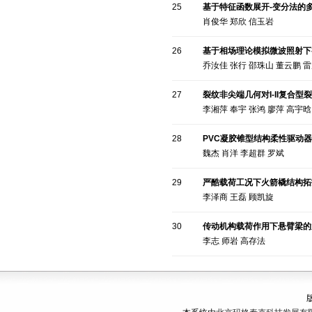
25
基于特征函数展开-变分法的
肖俊华 郑欣 信玉岩
26
基于相场理论模拟微波照射下
乔汝佳 张行 邵珠山 董云鹏 
27
裂纹非尖端几何对I-II复合
李湘萍 奉宇 张鸿 廖萍 高宇晗
28
PVC凝胶锥型结构柔性驱动
魏杰 肖洋 李超群 罗斌
29
严酷载荷工况下火箭橇结构拓
李泽商 王磊 顾凯旋
30
传动机构载荷作用下悬臂梁的
李志 师岩 高存法