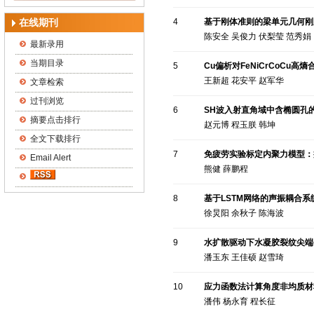
在线期刊
4
基于刚体准则的梁单元几何刚
陈安全 吴俊力 伏梨莹 范秀娟
最新录用
当期目录
5
Cu偏析对FeNiCrCoCu
王新超 花安平 赵军华
文章检索
过刊浏览
6
SH波入射直角域中含椭圆孔
摘要点击排行
赵元博 程玉朕 韩坤
全文下载排行
7
免疲劳实验标定内聚力模型：
Email Alert
熊健 薛鹏程
8
基于LSTM网络的声振耦合
徐炅阳 余秋子 陈海波
9
水扩散驱动下水凝胶裂纹尖端
潘玉东 王佳硕 赵雪琦
10
应力函数法计算角度非均质材
潘伟 杨永育 程长征