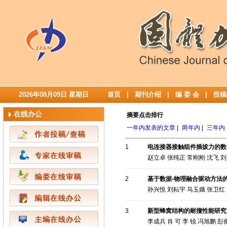
2026年08月09日 星期日
首页
|
期刊介绍
|
编 委 会
|
投稿
在线办公
摘要点击排行
一年内发表的文章
|
两年内
|
三年内
1
电连接器接触组件插拔力的数
赵立卓 张纯正 常刚刚 沈飞 
2
基于数据-物理融合驱动方法的T
孙兴悦 刘耘宇 马玉娥 张卫红
3
新型蜂窝结构的耐撞性能研究
李成兵 肖 可 李 锐 冯旭鹏 彭