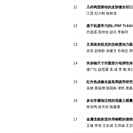
11
几何构型驱动的皮肤缝合切口
江昊 纪小刚 徐林龙
12
基于机器学习的L-PBF Ti-6
代逍遥 苑仲伯 赵吕 李振环
13
主系统有阻尼的负刚度动力吸
吴浩 赵艳影 涂建文 肖相志 
14
夹杂物尺寸对圆形介电弹性体
缪广红 赵思露 袁 成 李 顺 朱
15
红外热成像在超高周疲劳研究
吴桃 黄福增 陈国栋 谭凯 唐森
16
多化学腐蚀过程的混凝土模量
朱浩鸣 侯天恒 陈建康
17
金属含能射流作用钢靶的侵彻
王健 李强 王在成 王沛涵 王启